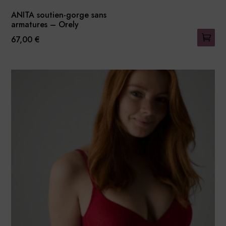
ANITA soutien-gorge sans
armatures – Orely
67,00
€
Ce
produit
a
plusieurs
variations.
Les
options
peuvent
être
choisies
sur
la
page
du