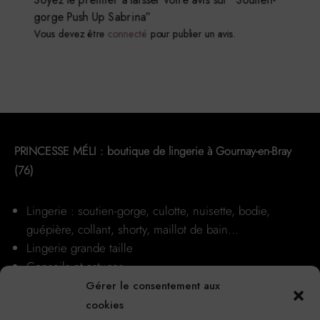
gorge Push Up Sabrina”
options
Vous devez être
connecté
pour publier un avis.
peuvent
être
choisies
sur
la
page
du
PRINCESSE MÉLI : boutique de lingerie à Gournay-en-Bray
produit
(76)
Lingerie : soutien-gorge, culotte, nuisette, bodie,
guépière, collant, shorty, maillot de bain…
Lingerie grande taille
Conseils et astuces
Nos boutiques
Gérer le consentement aux
cookies