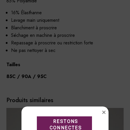
85% Polyamide
16% Élasthanne
Lavage main uniquement
Blanchiment à proscrire
Séchage en machine à proscrire
Repassage à proscrire ou restriction forte
Ne pas nettoyer à sec
Tailles
85C / 90A / 95C
Produits similaires
RESTONS

CONNECTES