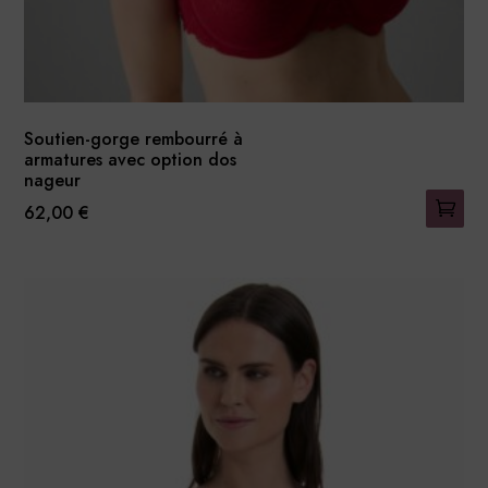
produit
Soutien-gorge rembourré à
armatures avec option dos
nageur
62,00
€
Ce
produit
a
plusieurs
variations.
Les
options
peuvent
être