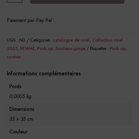
Soutien-
gorge
Paiement par Pay Pal
Push
Up
UGS :
ND
Catégories :
catalogue de noël
,
Collection noel
Sabrina
2025
,
FEMME
,
Push up
,
Soutiens-gorge
Étiquettes :
Push up
,
soutien
Informations complémentaires
Poids
0,0005 kg
Dimensions
35 × 35 cm
Couleur