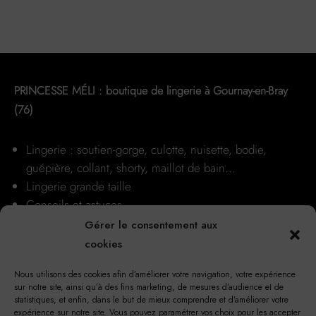
plusieurs
produit
produit
variations.
Les
options
peuvent
PRINCESSE MÉLI : boutique de lingerie à Gournay-en-Bray
être
(76)
choisies
sur
Lingerie : soutien-gorge, culotte, nuisette, bodie,
la
guépière, collant, shorty, maillot de bain…
page
Lingerie grande taille
du
Conseils et astuces
produit
Nos boutiques
Gérer le consentement aux
cookies
Nous utilisons des cookies afin d’améliorer votre navigation, votre expérience
sur notre site, ainsi qu’à des fins marketing, de mesures d’audience et de
statistiques, et enfin, dans le but de mieux comprendre et d’améliorer votre
expérience sur notre site. Vous pouvez paramétrer vos choix pour les accepter