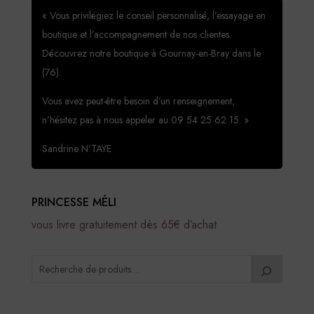
« Vous privilégiez le conseil personnalisé, l’essayage en
boutique et l’accompagnement de nos clientes.
Découvrez notre boutique à Gournay-en-Bray dans le
(76).
Vous avez peut-être besoin d’un renseignement,
n’hésitez pas à nous appeler au 09 54 25 62 15. »
Sandrine N’TAYE
PRINCESSE MÉLI
vous livre gratuitement dès 65€ d’achat