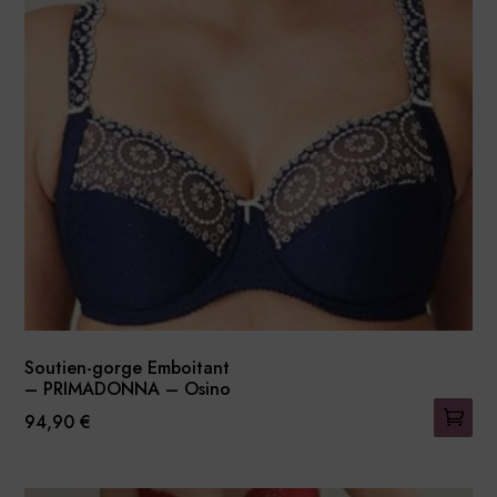
options
peuvent
être
choisies
sur
la
page
du
produit
Soutien-gorge Emboitant
– PRIMADONNA – Osino
94,90
€
Ce
produit