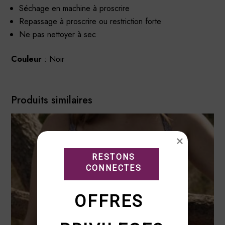
Séchage en machine à proscrire
Repassage à proscrire ou restriction forte
Ne pas nettoyer à sec
Couleur
: Noir
Produits similaires
RESTONS

CONNECTES
OFFRES 