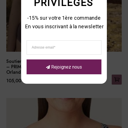
PRIVILEGES
-15% sur votre 1ère commande 

En vous inscrivant à la newsletter
Soutien-Gorge Emboitant
– PRIMADONNA –
Rejoignez nous
Orlando
105,00
€
Ce
produit
a
plusieurs
variations.
Les