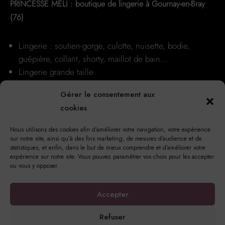
du
PRINCESSE MÉLI : boutique de lingerie à Gournay-en-Bray
produit
(76)
Lingerie : soutien-gorge, culotte, nuisette, bodie,
guépière, collant, shorty, maillot de bain…
Lingerie grande taille
Conseils et astuces
Gérer le consentement aux
Nos boutiques
cookies
Nous utilisons des cookies afin d’améliorer votre navigation, votre expérience
sur notre site, ainsi qu’à des fins marketing, de mesures d’audience et de
statistiques, et enfin, dans le but de mieux comprendre et d’améliorer votre
expérience sur notre site. Vous pouvez paramétrer vos choix pour les accepter
ou vous y opposer.
17 Rue Notre Dame, 76220 Gournay-en-Bray
Accepter
Refuser