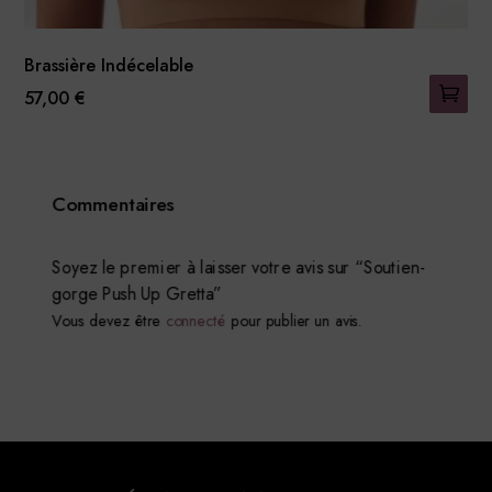
Brassière Indécelable
57,00
€
Ce
produit
a
Commentaires
plusieurs
variations.
Les
Soyez le premier à laisser votre avis sur “Soutien-
gorge Push Up Gretta”
options
Vous devez être
connecté
pour publier un avis.
peuvent
être
choisies
sur
la
page