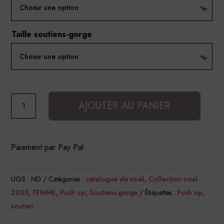
Taille soutiens-gorge
quantité
AJOUTER AU PANIER
de
Soutien-
gorge
Paiement par Pay Pal
Push
Up
UGS :
ND
Catégories :
catalogue de noël
,
Collection noel
Gretta
2025
,
FEMME
,
Push up
,
Soutiens-gorge
Étiquettes :
Push up
,
soutien