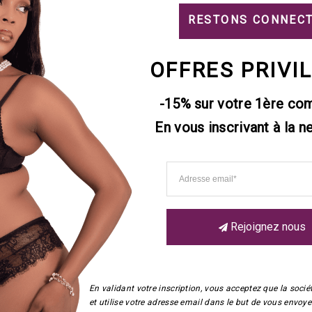
RESTONS CONNEC
utien-gorge
Soutien-gorge Push
Soutien-gorg
boitant foulard
Up Corsisca
Up Gretta
2,00
€
84,00
€
84,00
€
OFFRES PRIVI
e
Ce
Ce
oduit
produit
produit
-15% sur votre 1ère co
a
a
1
2
→
En vous inscrivant à la n
usieurs
plusieurs
plusieurs
riations.
variations.
variations.
s
Les
Les
tions
options
options
uvent
peuvent
peuvent
re
être
être
Rejoignez nous
oisies
choisies
choisies
r
sur
sur
la
la
ge
page
page
En validant votre inscription, vous acceptez que la soc
et utilise votre adresse email dans le but de vous envoyer
du
du