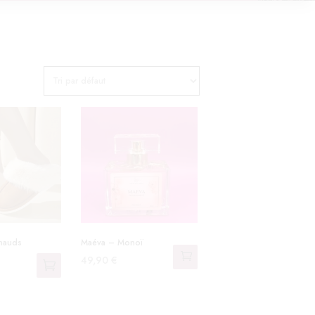
hauds
Maéva – Monoï
49,90
€