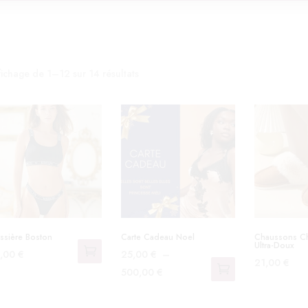
fichage de 1–12 sur 14 résultats
assière Boston
Carte Cadeau Noel
Chaussons C
Ultra-Doux
5,00
€
25,00
€
–
21,00
€
e
Plage
500,00
€
Ce
oduit
Ce
de
produit
produit
prix :