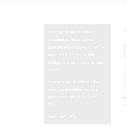
Af
« Vous privilégiez le conseil
personnalisé, l’essayage en
boutique et l’accompagnement de
nos clientes. Découvrez notre
boutique à Gournay-en-Bray dans
le (76).
Vous avez peut-être besoin d’un
renseignement, n’hésitez pas à
nous appeler au 09 54 25 62
Br
15. »
6
C
Sandrine N’TAYE
pr
a