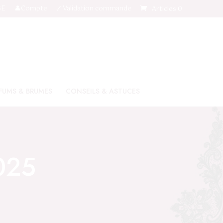
SE
👤Compte
🗸 Validation commande
Articles 0
FUMS & BRUMES
CONSEILS & ASTUCES
025