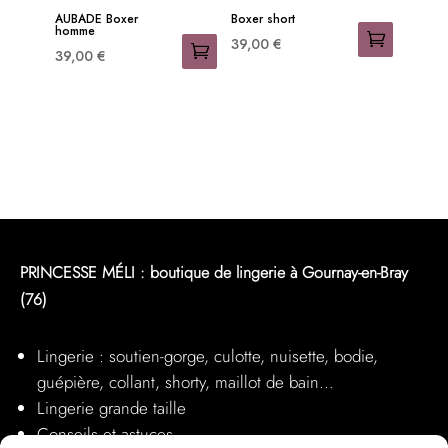
être
être
AUBADE Boxer
Boxer short
homme
choisies
choisies
39,00
€
39,00
€
sur
sur
Ce
Ce
la
la
produit
produit
page
page
a
a
du
du
plusieurs
plusieurs
produit
produit
variations.
variations.
Les
Les
options
options
peuvent
peuvent
PRINCESSE MÉLI : boutique de lingerie à Gournay-en-Bray
être
être
(76)
choisies
choisies
sur
sur
la
Lingerie : soutien-gorge, culotte, nuisette, bodie,
la
page
guépière, collant, shorty, maillot de bain…
page
du
Lingerie grande taille
du
produit
Conseils et astuces
produit