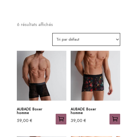
6 résultats affichés
RESTONS

CONNECTES
OFFRES 
AUBADE Boxer
AUBADE Boxer
PRIVILEGES
homme
homme
59,00
€
39,00
€
Ce
Ce
-15% sur votre 1ère commande 

produit
produit