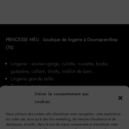
être
choisies
sur
la
page
du
PRINCESSE MÉLI : boutique de lingerie à Gournay-en-Bray
produit
(76)
Lingerie : soutien-gorge, culotte, nuisette, bodie,
guépière, collant, shorty, maillot de bain…
Lingerie grande taille
Conseils et astuces
Nos boutiques
Gérer le consentement aux
cookies
Nous utilisons des cookies afin d’améliorer votre navigation, votre expérience
sur notre site, ainsi qu’à des fins marketing, de mesures d’audience et de
statistiques, et enfin, dans le but de mieux comprendre et d’améliorer votre