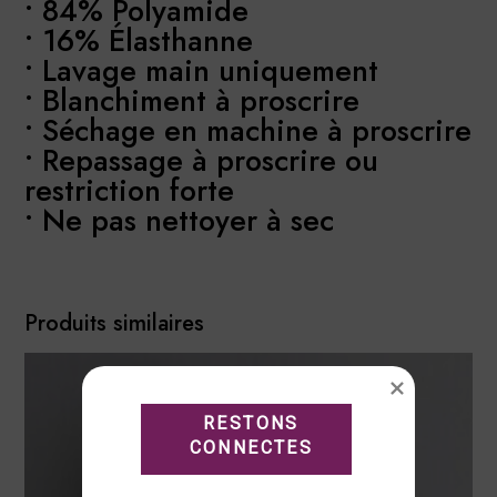
• 84% Polyamide
• 16% Élasthanne
• Lavage main uniquement
• Blanchiment à proscrire
• Séchage en machine à proscrire
• Repassage à proscrire ou
restriction forte
• Ne pas nettoyer à sec
Produits similaires
RESTONS

CONNECTES