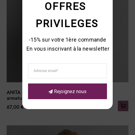
OFFRES 
PRIVILEGES
-15% sur votre 1ère commande 

En vous inscrivant à la newsletter
Rejoignez nous
ANITA soutien-gorge sans
armatures – Orely
67,00
€
Ce
produit
a