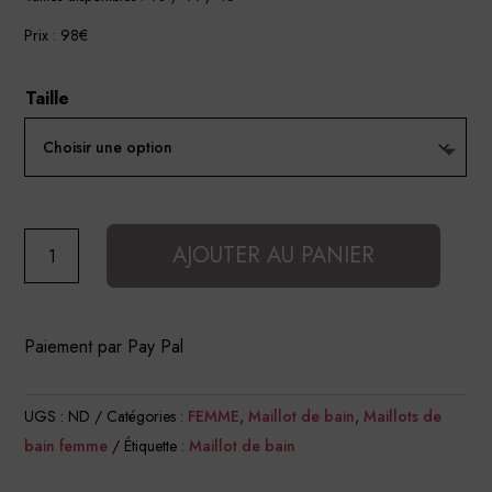
Prix : 98€
Taille
quantité
AJOUTER AU PANIER
de
Haut
de
Paiement par Pay Pal
Tankini
UGS :
ND
Catégories :
FEMME
,
Maillot de bain
,
Maillots de
bain femme
Étiquette :
Maillot de bain