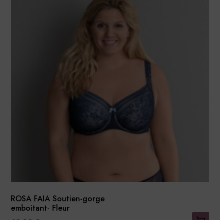
plusieurs
variations.
Les
options
peuvent
être
choisies
sur
la
page
du
produit
ROSA FAIA Soutien-gorge
emboitant- Fleur