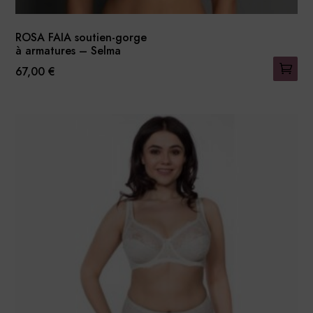
ROSA FAIA soutien-gorge
à armatures – Selma
67,00
€
Ce
produit
a
plusieurs
variations.
Les
options
peuvent
être
choisies
sur
la
page