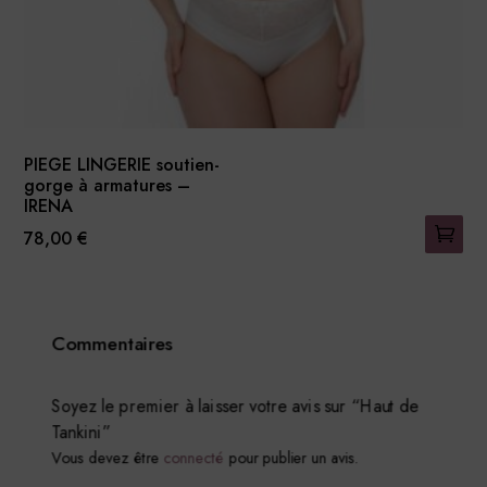
du
produit
PIEGE LINGERIE soutien-
gorge à armatures –
IRENA
78,00
€
Ce
produit
a
Commentaires
plusieurs
variations.
Les
Soyez le premier à laisser votre avis sur “Haut de
Tankini”
options
Vous devez être
connecté
pour publier un avis.
peuvent