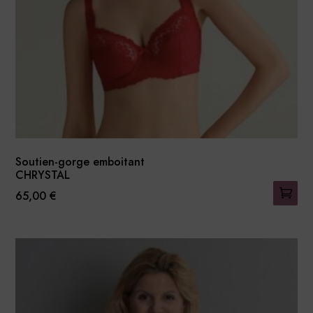
Soutien-gorge emboitant
CHRYSTAL
65,00
€
Ce
produit
a
plusieurs
variations.
Les