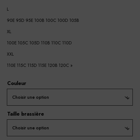
L
90E 95D 95E 100B 100C 100D 105B
XL
100E 105C 105D 110B 110C 110D
XXL
110E 115C 115D 115E 120B 120C »
Couleur
Taille brassière