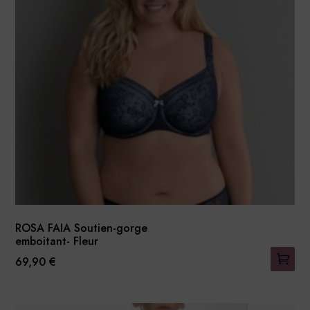
options
peuvent
être
choisies
sur
la
page
du
produit
ROSA FAIA Soutien-gorge
emboitant- Fleur
69,90
€
Ce
produit