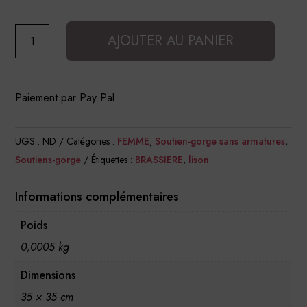
quantité
AJOUTER AU PANIER
de
Brassière
post
Paiement par Pay Pal
opératoire
en
UGS :
ND
Catégories :
FEMME
,
Soutien-gorge sans armatures
,
Coton
Soutiens-gorge
Étiquettes :
BRASSIERE
,
lison
Bio
Lison
Informations complémentaires
Poids
0,0005 kg
Dimensions
35 × 35 cm