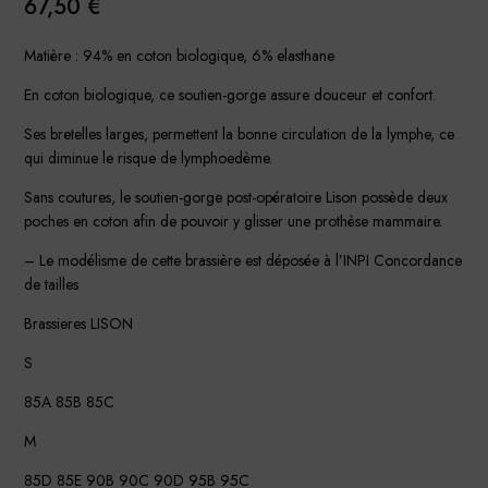
67,50
€
Matière : 94% en coton biologique, 6% elasthane
En coton biologique, ce soutien-gorge assure douceur et confort.
Ses bretelles larges, permettent la bonne circulation de la lymphe, ce
qui diminue le risque de lymphoedème.
Sans coutures, le soutien-gorge post-opératoire Lison possède deux
poches en coton afin de pouvoir y glisser une prothèse mammaire.
– Le modélisme de cette brassière est déposée à l’INPI Concordance
de tailles
Brassieres LISON
S
85A 85B 85C
M
85D 85E 90B 90C 90D 95B 95C