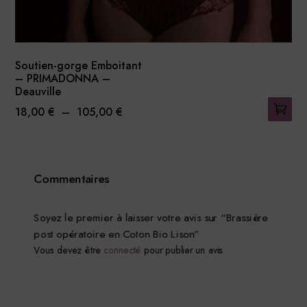
Soutien-gorge Emboitant
– PRIMADONNA –
Deauville
Plage
18,00
€
–
105,00
€
Ce
de
produit
prix :
a
18,00 €
Commentaires
plusieurs
à
variations.
105,00 €
Les
Soyez le premier à laisser votre avis sur “Brassière
post opératoire en Coton Bio Lison”
options
Vous devez être
connecté
pour publier un avis.
peuvent
être
choisies