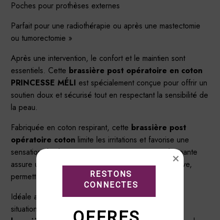
Poches pour prothèses externes
Parfait pour une radiothérapie ou après une mastectomie
ou tumorectomie »
Après une intervention, le confort et le maintien sont
essentiels. Cette
brassière post opératoire en coton
PRINCESSE MÉLI
est spécialement conçue pour offrir un
soutien doux et sécurisé tout en respectant la sensibilité de
la peau.
Fabriquée en coton respirant, cette
brassière post
opératoire coton
limite les irritations et favorise une
sensation de douceur continue. Sa coupe enveloppante
assure un maintien stable sans compression excessive,
RESTONS

permettant un port prolongé en toute sérénité.
CONNECTES
Idéale après une chirurgie mammaire ou pour toute
situation nécessitant un soutien confortable, cette
OFFRES 