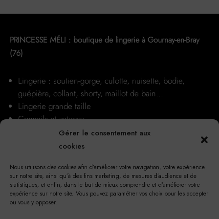
sur
la
page
du
PRINCESSE MÉLI : boutique de lingerie à Gournay-en-Bray
produit
(76)
Lingerie : soutien-gorge, culotte, nuisette, bodie,
guépière, collant, shorty, maillot de bain…
Lingerie grande taille
Conseils et astuces
Nos boutiques
Gérer le consentement aux
cookies
Nous utilisons des cookies afin d’améliorer votre navigation, votre expérience
sur notre site, ainsi qu’à des fins marketing, de mesures d’audience et de
statistiques, et enfin, dans le but de mieux comprendre et d’améliorer votre
expérience sur notre site. Vous pouvez paramétrer vos choix pour les accepter
ou vous y opposer.
17 Rue Notre Dame, 76220 Gournay-en-Bray