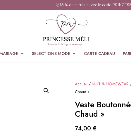
🥇15 % de remise avec le code PRINCES
MARIAGE
SELECTIONS MODE
CARTE CADEAU
PAR
Accueil
/
NUIT & HOMEWEAR
Chaud »
Veste Boutonnée
Chaud »
74,00
€