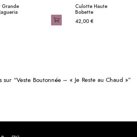
r Grande
Culotte Haute
 Jagueria
Bobette
42,00
€
Ce
produit
a
plusieurs
s.
variations.
Les
options
vis sur “Veste Boutonnée – « Je Reste au Chaud »”
peuvent
être
choisies
sur
la
page
du