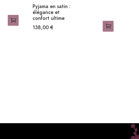
Pyjama en satin :
élégance et
confort ultime
138,00
€
Ce
produit
a
plusieurs
variations.
Les
options
peuvent
être
choisies
sur
la
page