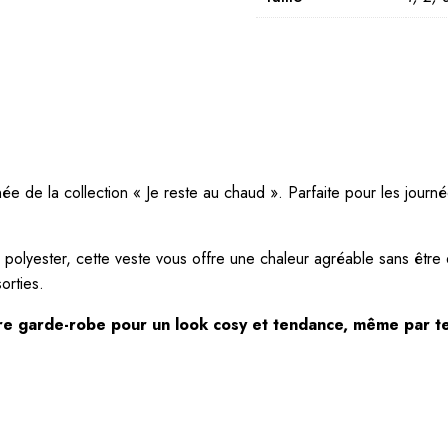
OFFRES PRIVI
-15% sur votre 1ère co
En vous inscrivant à la n
ée de la collection « Je reste au chaud ». Parfaite pour les jour
 polyester, cette veste vous offre une chaleur agréable sans êt
orties.
Rejoignez nous
tre garde-robe pour un look cosy et tendance, même par te
En validant votre inscription, vous acceptez que la soc
et utilise votre adresse email dans le but de vous envoyer