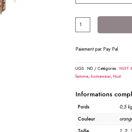
quantité
de
Veste
Boutonnée
Paiement par Pay Pal
-
"Je
Reste
UGS :
ND
Catégories :
NUIT
au
femme
,
homewear
,
Nuit
Chaud"
Informations comp
Poids
0,5 k
Couleur
orang
RESTONS CONNEC
Taille
1, 2, 