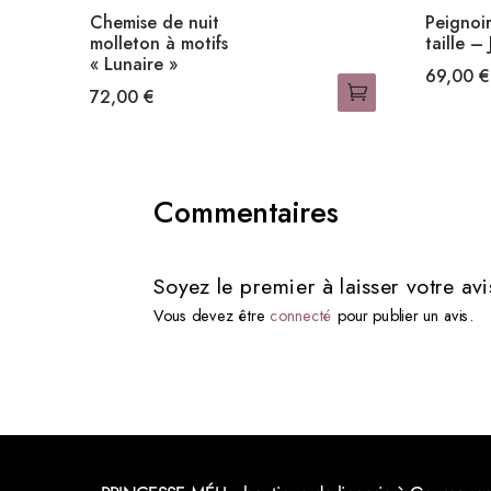
Chemise de nuit
Peignoi
molleton à motifs
taille –
« Lunaire »
69,00
€
72,00
€
Ce
Ce
produit
produit
a
a
plusieurs
Commentaires
plusieurs
variation
variations.
Les
Les
options
Soyez le premier à laisser votre a
options
peuvent
Vous devez être
connecté
pour publier un avis.
peuvent
être
être
choisies
choisies
sur
sur
la
la
page
page
du