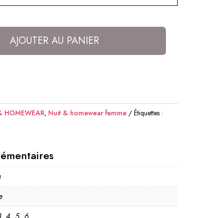
AJOUTER AU PANIER
 & HOMEWEAR
,
Nuit & homewear femme
Étiquettes :
lémentaires
g
e
TÉS
3, 4, 5, 6