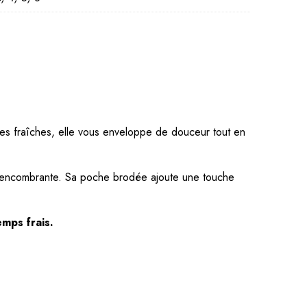
LEGES
mmande 

ewsletter
nées fraîches, elle vous enveloppe de douceur tout en
re encombrante. Sa poche brodée ajoute une touche
mps frais.
iété PRINCESSE MÉLI  mémorise 
 notre lettre d’informations.