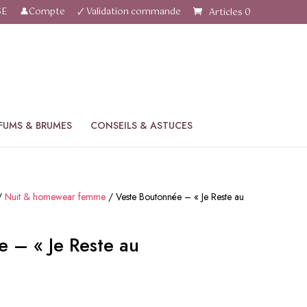
SE
👤Compte
🗸 Validation commande
Articles 0
FUMS & BRUMES
CONSEILS & ASTUCES
/
Nuit & homewear femme
/ Veste Boutonnée – « Je Reste au
 – « Je Reste au