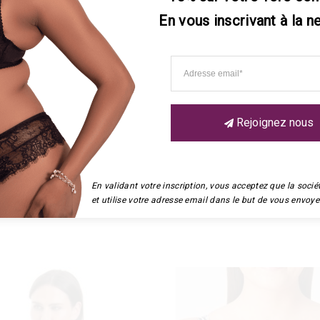
En vous inscrivant à la n
es de soutien-gorge de la gamme. Réalisé en dentelle à fleurs, ce
sur le côtés et l’arrière des jambes sont confectionnés en dentell
Rejoignez nous
En validant votre inscription, vous acceptez que la soc
et utilise votre adresse email dans le but de vous envoyer