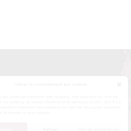
Les
options
peuvent
être
choisies
sur
la
page
du
produit
Gérer le consentement aux cookies
me, 76220 Gournay-en-Bray
s des cookies afin d’améliorer votre navigation, votre expérience sur notre site,
s fins marketing, de mesures d’audience et de statistiques, et enfin, dans le but
prendre et d’améliorer votre expérience sur notre site. Vous pouvez paramétrer
ur les accepter ou vous y opposer.
cepter
Refuser
Voir les préférences