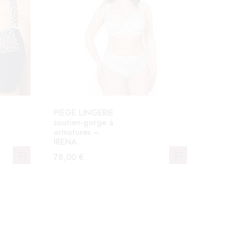
PIEGE LINGERIE
soutien-gorge à
armatures –
IRENA
78,00
€
Ce
produit
a
plusieurs
variations.