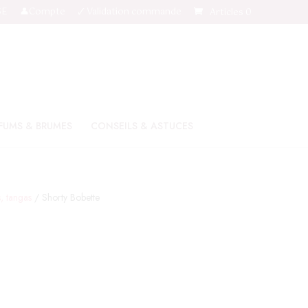
SE
👤Compte
🗸 Validation commande
Articles 0
FUMS & BRUMES
CONSEILS & ASTUCES
s, tangas
/ Shorty Bobette