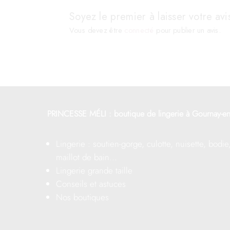
Les
options
Soyez le premier à laisser votre avi
options
peuvent
Vous devez être
connecté
pour publier un avis.
peuvent
être
être
choisies
choisies
sur
sur
la
la
page
page
du
PRINCESSE MÉLI : boutique de lingerie à Gournay-en
du
produit
produit
Lingerie : soutien-gorge, culotte, nuisette, bodie
maillot de bain…
Lingerie grande taille
Conseils et astuces
Nos boutiques