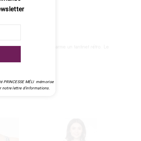
ewsletter
 shorty séduit par son charme un tantinet rétro. Le
e élastique.
iété PRINCESSE MÉLI  mémorise 
 notre lettre d’informations.