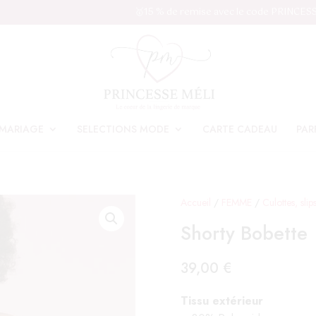
🥇15 % de remise avec le code PRINCES
MARIAGE
SELECTIONS MODE
CARTE CADEAU
PAR
Accueil
/
FEMME
/
Culottes, slip
Shorty Bobette
39,00
€
Tissu extérieur