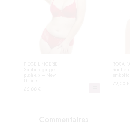
PIEGE LINGERIE
ROSA F
Soutien-gorge
Soutien
push-up – New
emboitan
Grâce
72,00
€
65,00
€
Ce
Ce
produit
produit
a
a
plusieurs
Commentaires
plusieurs
variation
variations.
Les