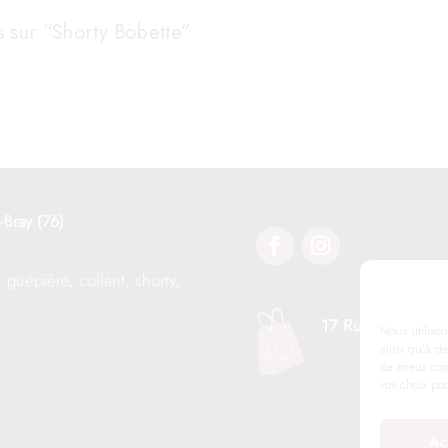
Les
s sur “Shorty Bobette”
options
peuvent
être
choisies
sur
la
page
-Bray (76)
du
produit
, guépière, collant, shorty,
17 Rue Notre Da
Nous utilison
ainsi qu’à de
de mieux com
vos choix po
Ac