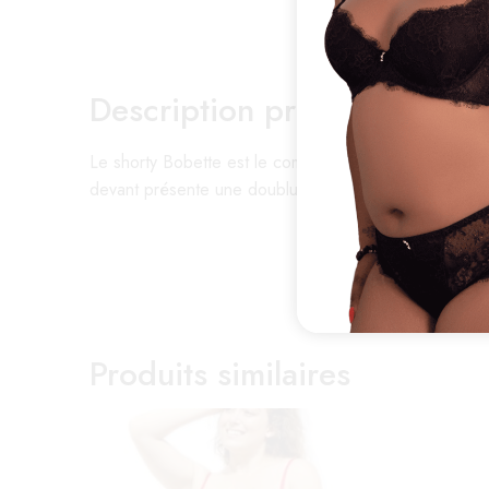
Description produit :
Le shorty Bobette est le complément parfait des modèl
devant présente une doublure souple. Les bords plats 
Produits similaires