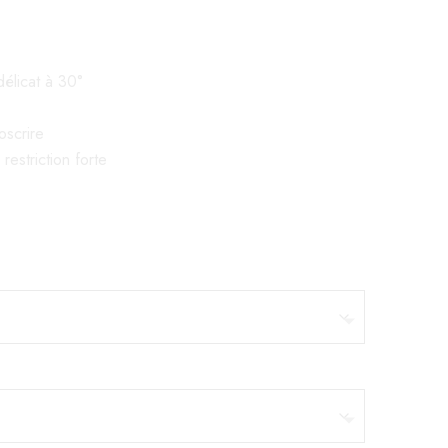
élicat à 30°
oscrire
estriction forte