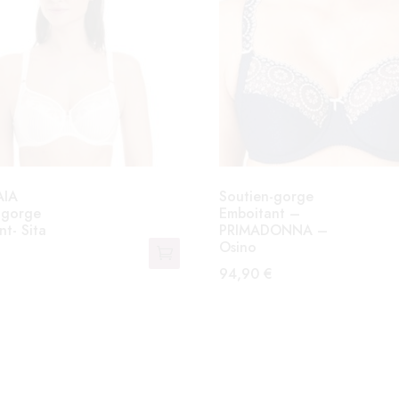
AIA
Soutien-gorge
-gorge
Emboitant –
t- Sita
PRIMADONNA –
Osino
94,90
€
Ce
produit
a
plusieurs
s.
variations.