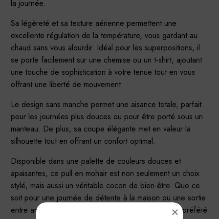
la journée.
Sa légèreté et sa texture aérienne permettent une
excellente régulation de la température, vous gardant au
chaud sans vous alourdir. Idéal pour les superpositions, il
se porte facilement sur une chemise ou un t-shirt, ajoutant
une touche de sophistication à votre tenue tout en vous
offrant une liberté de mouvement.
Le design sans manche permet une aisance totale, parfait
pour les journées plus douces ou pour être porté sous un
manteau. De plus, sa coupe élégante met en valeur la
silhouette tout en offrant un confort optimal.
Disponible dans une palette de couleurs douces et
apaisantes, ce pull en mohair est non seulement un choix
stylé, mais aussi un véritable cocon de bien-être. Que ce
soit pour une journée de détente à la maison ou une sortie
entre amis, ce pull deviendra rapidement votre allié préféré