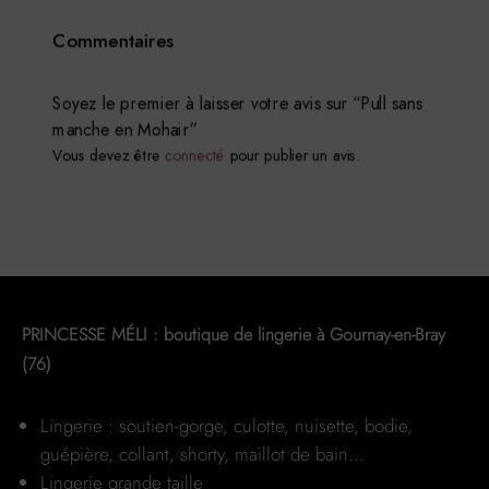
a
Commentaires
plusieurs
variations.
Les
Soyez le premier à laisser votre avis sur “Pull sans
manche en Mohair”
options
Vous devez être
connecté
pour publier un avis.
peuvent
être
choisies
sur
la
page
du
PRINCESSE MÉLI : boutique de lingerie à Gournay-en-Bray
produit
(76)
Lingerie : soutien-gorge, culotte, nuisette, bodie,
guépière, collant, shorty, maillot de bain…
Lingerie grande taille