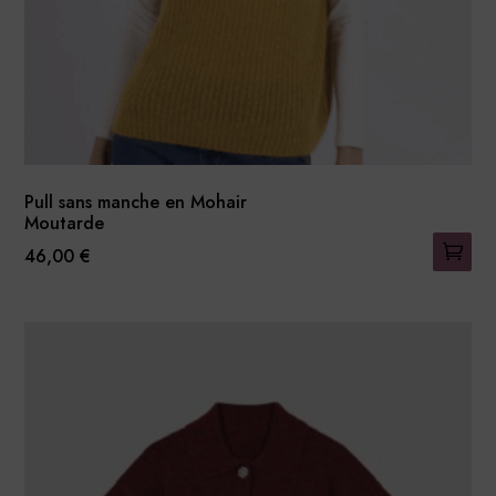
page
du
produit
Pull sans manche en Mohair
Moutarde
46,00
€
Ce
produit
a
plusieurs
variations.
Les
options
peuvent