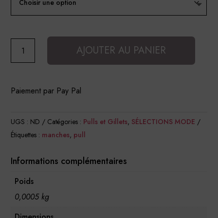
quantité
AJOUTER AU PANIER
de
Pull
sans
Paiement par Pay Pal
manche
en
UGS :
ND
Catégories :
Pulls et Gillets
,
SÉLECTIONS MODE
Mohair
Étiquettes :
manches
,
pull
Informations complémentaires
Poids
0,0005 kg
Dimensions