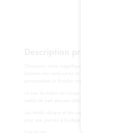
Description produit :
Découvrez notre magnifique maillot de bain deux pièces
bonnets non rembourrés et d’un soutien-gorge à armatu
personnaliser le fit selon vos besoins.
Le bas du maillot est conçu avec une taille haute flat
maillot de bain épouse délicatement les formes sans co
Les motifs vibrants et les couleurs éclatantes ajoutent
pour une journée à la plage ou une escapade au bord d
Spécificités: