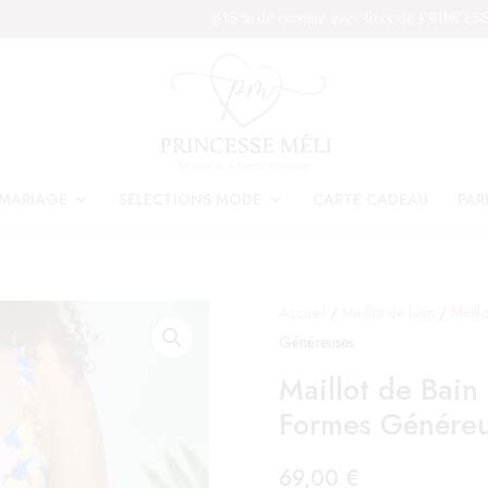
🥇15 % de remise avec le code PRINCES
MARIAGE
SELECTIONS MODE
CARTE CADEAU
PAR
Accueil
/
Maillot de bain
/
Maill
Généreuses
Maillot de Bain
Formes Génére
69,00
€