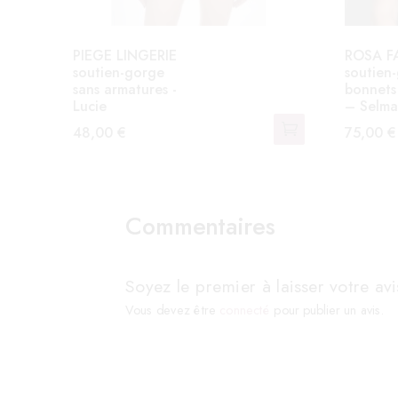
PIEGE LINGERIE
ROSA F
soutien-gorge
soutien
sans armatures -
bonnets
Lucie
– Selm
48,00
€
75,00
€
Ce
Ce
produit
produit
a
a
Commentaires
plusieurs
plusieurs
variations.
variation
Les
Les
Soyez le premier à laisser votre a
options
options
Vous devez être
connecté
pour publier un avis.
peuvent
peuvent
être
être
choisies
choisies
sur
sur