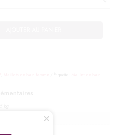
AJOUTER AU PANIER
E
,
Maillots de bain femme
Étiquette :
Maillot de bain
lémentaires
5 kg
35 cm
 Rose