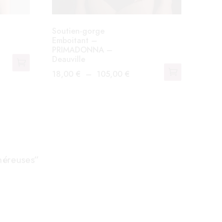
Soutien-gorge
Emboitant –
PRIMADONNA –
Deauville
Plage
18,00
€
–
105,00
€
Ce
de
produit
prix :
a
18,00 €
plusieurs
à
variations.
105,00 €
Les
néreuses”
options
peuvent
être
choisies
sur