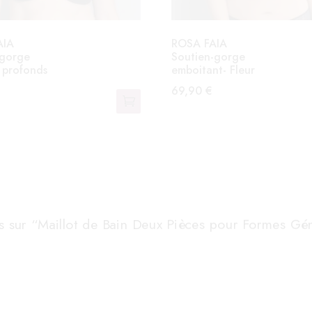
AIA
ROSA FAIA
-gorge
Soutien-gorge
 profonds
emboitant- Fleur
a
69,90
€
Ce
produit
a
plusieurs
variations.
s.
Les
options
vis sur “Maillot de Bain Deux Pièces pour Formes Gé
peuvent
être
choisies
sur
la