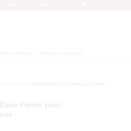
SE
👤Compte
🗸 Validation commande
Articles 0
FUMS & BRUMES
CONSEILS & ASTUCES
ots de bain femme
/ Maillot de Bain Deux Pièces pour Formes
 Deux Pièces pour
uses