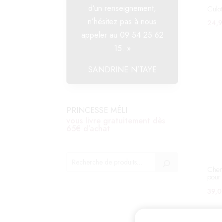
d’un renseignement,
Culot
n’hésitez pas à nous
24,
appeler au 09 54 25 62
Ce
prod
15. »
a
SANDRINE N’TAYE
plus
varia
Les
PRINCESSE MÉLI
opti
vous livre gratuitement dès
peuv
65€ d’achat
être
choi
sur
Chem
la
pour
pag
39,
du
Ce
prod
prod