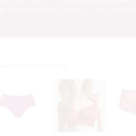
ie de PRINCESSE MÉLI. Venez les essayer, vous faire co
its dans notre magasin de lingerie à Gournay Seine-Mar
chage de 145–161 sur 161 résultats