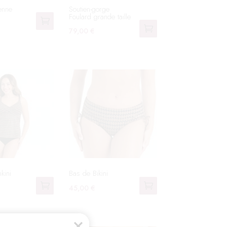
ienne
Soutien-gorge
Foulard grande taille
79,00
€
Ce
produit
a
plusieurs
variations.
Les
options
peuvent
être
choisies
kini
Bas de Bikini
sur
la
45,00
€
Ce
page
produit
du
a