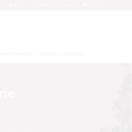
SE
👤Compte
🗸 Validation commande
Articles 0
FUMS & BRUMES
CONSEILS & ASTUCES
rie