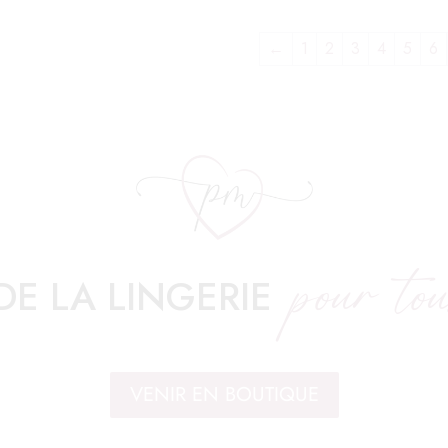
e
page
uit
du
du
←
1
2
3
4
5
6
produit
uit
produit
ieurs
tions.
ons
ent
sies
pour tou
DE LA LINGERIE
e
uit
VENIR EN BOUTIQUE