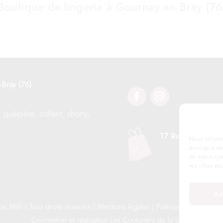
Boutique de lingerie à Gournay en Bray (76
-Bray (76)
, guépière, collant, shorty,
17 Rue Notre Da
Nous utilison
ainsi qu’à de
de mieux com
vos choix po
Ac
e Méli | Tous droits réservés |
Mentions légales
|
Politique de confidenti
Conception et réalisation
Les Couturiers de la Com’