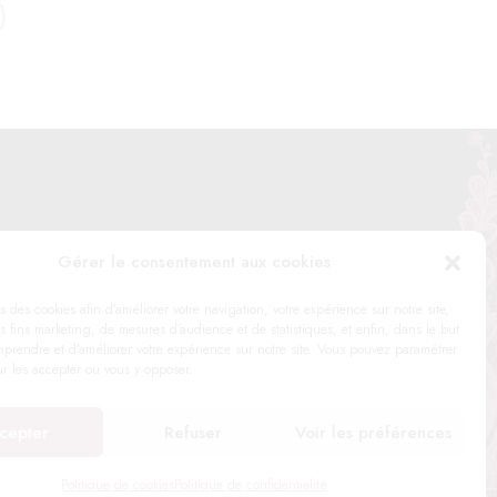
)
Gérer le consentement aux cookies
me, 76220 Gournay-en-Bray
s des cookies afin d’améliorer votre navigation, votre expérience sur notre site,
s fins marketing, de mesures d’audience et de statistiques, et enfin, dans le but
prendre et d’améliorer votre expérience sur notre site. Vous pouvez paramétrer
ur les accepter ou vous y opposer.
cepter
Refuser
Voir les préférences
alité
|
Politique de cookies
Politique de cookies
Politique de confidentialité