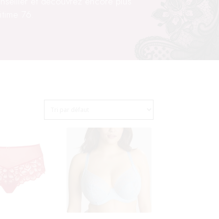
nseiller et découvrez encore plus
itime 76.