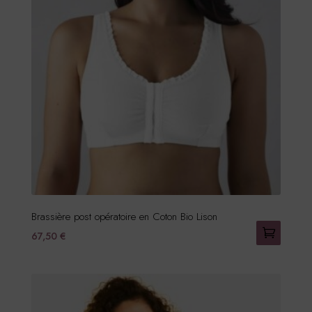
Les
options
peuvent
être
choisies
sur
la
page
du
produit
Brassière post opératoire en Coton Bio Lison
67,50
€
Ce
produit
a
plusieurs