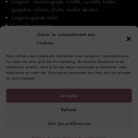
Lingerie : soutien-gorge, culotte, nuisette, bodie,
guépière, collant, shorty, maillot de bain…
Lingerie grande taille
Conseils et astuces
Nos boutiques
Gérer le consentement aux
cookies
Nous utilisons des cookies afin d’améliorer votre navigation, votre expérience
sur notre site, ainsi qu’à des fins marketing, de mesures d’audience et de
statistiques, et enfin, dans le but de mieux comprendre et d’améliorer votre
expérience sur notre site. Vous pouvez paramétrer vos choix pour les accepter
ou vous y opposer.
17 Rue Notre Dame, 76220 Gournay-en-Bray
Accepter
Refuser
© Copyright 2023 Princesse Méli | Tous droits réservés |
Mentions
Voir les préférences
légales
|
Politique de confidentialité
|
Politique de cookies
Conception et réalisation
Les Couturiers de la Com’