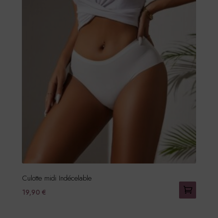
Culotte midi Indécelable
19,90
€
Ce
produit