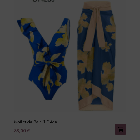
a
plusieurs
variations.
Les
options
peuvent
être
choisies
sur
la
page
du
produit
Maillot de Bain 1 Pièce
88,00
€
Ce