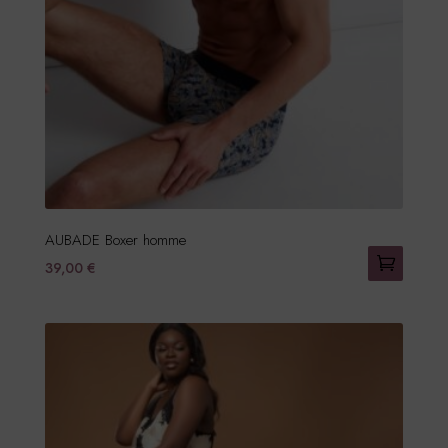
AUBADE Boxer homme
39,00
€
Ce
produit
a
plusieurs
variations.
Les