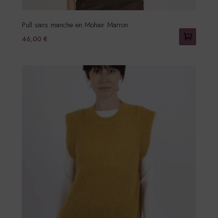
Pull sans manche en Mohair Marron
46,00
€
Ce
produit
a
plusieurs
variations.
Les
options
peuvent
être
choisies
sur
la
page
du