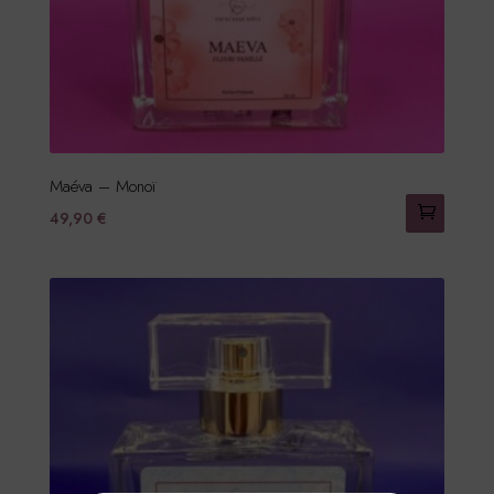
Maéva – Monoï
49,90
€