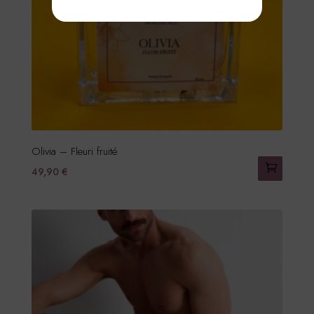
Olivia – Fleuri fruité
49,90
€