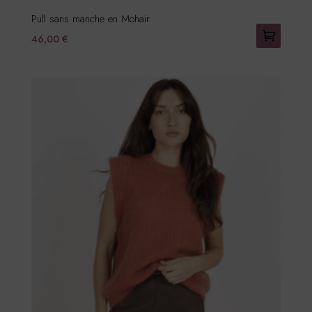
Pull sans manche en Mohair
46,00
€
Ce
produit
a
plusieurs
variations.
Les
options
peuvent
être
choisies
sur
la
page
du
produit