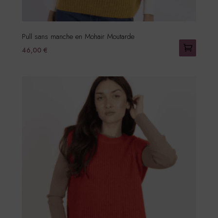
produit
Pull sans manche en Mohair Moutarde
46,00
€
Ce
produit
a
plusieurs
variations.
Les
options
peuvent
être
choisies
sur
la
page