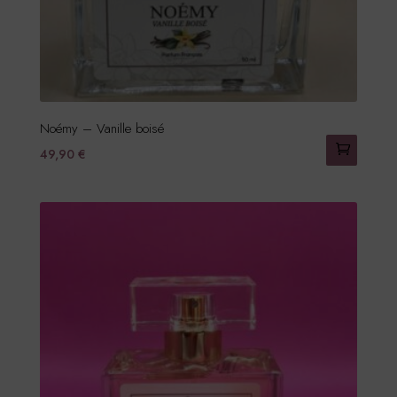
la
page
du
produit
Noémy – Vanille boisé
49,90
€