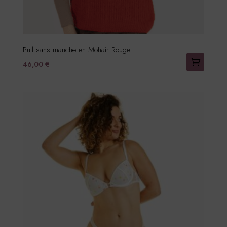
du
produit
Pull sans manche en Mohair Rouge
46,00
€
Ce
produit
a
plusieurs
variations.
Les
options
peuvent
être
choisies
sur
la