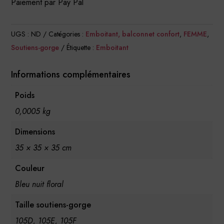
Paiement par Pay Pal
Emboitant
Floral
UGS :
ND
Catégories :
Emboitant, balconnet confort
,
FEMME
,
Soutiens-gorge
Étiquette :
Emboitant
Informations complémentaires
Poids
0,0005 kg
Dimensions
35 × 35 × 35 cm
Couleur
Bleu nuit floral
Taille soutiens-gorge
105D, 105E, 105F