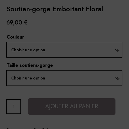
Soutien-gorge Emboitant Floral
69,00
€
Couleur
Taille soutiens-gorge
quantité
AJOUTER AU PANIER
de
Soutien-
gorge