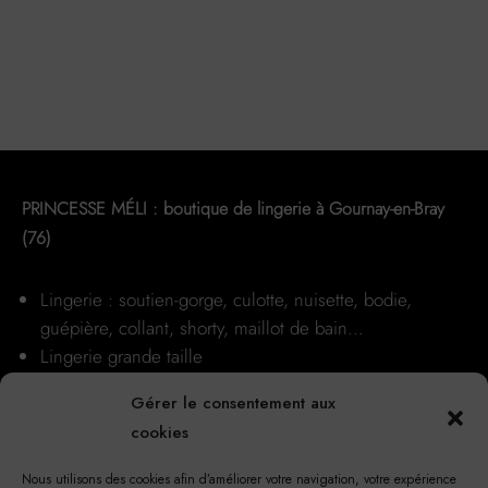
Ce
produit
a
plusieurs
variations.
Les
options
peuvent
PRINCESSE MÉLI : boutique de lingerie à Gournay-en-Bray
être
(76)
choisies
sur
Lingerie : soutien-gorge, culotte, nuisette, bodie,
la
guépière, collant, shorty, maillot de bain…
page
Lingerie grande taille
du
Conseils et astuces
produit
Gérer le consentement aux
Nos boutiques
cookies
Nous utilisons des cookies afin d’améliorer votre navigation, votre expérience