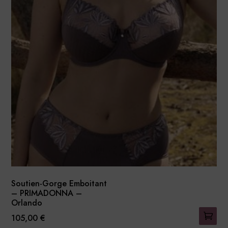
Les
options
peuvent
être
choisies
sur
la
page
du
produit
Soutien-Gorge Emboitant
– PRIMADONNA –
Orlando
105,00
€