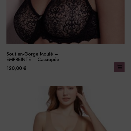
page
du
produit
Soutien-Gorge Moulé –
EMPREINTE – Cassiopée
120,00
€
Ce
produit
a
plusieurs
variations.
Les
options
peuvent