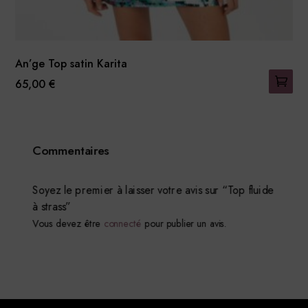
An’ge Top satin Karita
65,00
€
Ce
produit
a
Commentaires
plusieurs
variations.
Les
Soyez le premier à laisser votre avis sur “Top fluide
à strass”
options
Vous devez être
connecté
pour publier un avis.
peuvent
être
choisies
sur
la