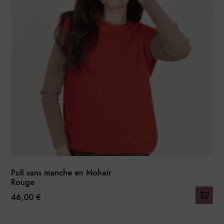
Les
options
peuvent
être
choisies
sur
la
page
du
produit
Pull sans manche en Mohair
Rouge
46,00
€
Ce
produit