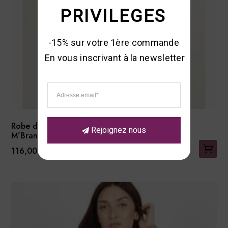
PRIVILEGES
-15% sur votre 1ère commande 

En vous inscrivant à la newsletter
Robe de chambre « Chat
Rejoignez nous
M’Branche »
116,00
€
Ce
produit
a
plusieurs
variations.