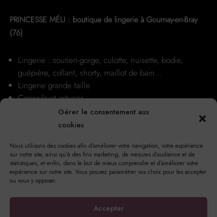
page
du
PRINCESSE MÉLI : boutique de lingerie à Gournay-en-Bray
produit
(76)
Lingerie : soutien-gorge, culotte, nuisette, bodie,
guépière, collant, shorty, maillot de bain…
Lingerie grande taille
Conseils et astuces
Nos boutiques
Gérer le consentement aux
cookies
Nous utilisons des cookies afin d’améliorer votre navigation, votre expérience
sur notre site, ainsi qu’à des fins marketing, de mesures d’audience et de
statistiques, et enfin, dans le but de mieux comprendre et d’améliorer votre
expérience sur notre site. Vous pouvez paramétrer vos choix pour les accepter
ou vous y opposer.
17 Rue Notre Dame, 76220 Gournay-en-Bray
Accepter