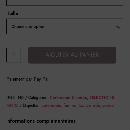
Taille
quantité
AJOUTER AU PANIER
de
Top
fluide
Paiement par Pay Pal
à
strass
UGS :
ND
Catégories :
Cérémonie & soirée
,
SÉLECTIONS
MODE
Étiquettes :
ceremonie
,
femme
,
haut
,
mode
,
soirée
Informations complémentaires