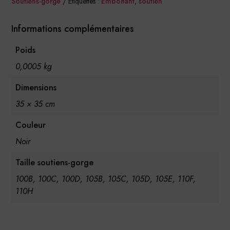
Soutiens-gorge
Étiquettes :
Emboitant
,
soutien
Informations complémentaires
Poids
0,0005 kg
Dimensions
35 × 35 cm
Couleur
Noir
Taille soutiens-gorge
100B, 100C, 100D, 105B, 105C, 105D, 105E, 110F,
110H