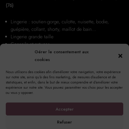
produit
(76)
Lingerie : soutien-gorge, culotte, nuisette, bodie,
guépière, collant, shorty, maillot de bain…
Lingerie grande taille
Conseils et astuces
Nos boutiques
Gérer le consentement aux
cookies
Nous utilisons des cookies afin d’améliorer votre navigation, votre expérience
sur notre site, ainsi qu’à des fins marketing, de mesures d’audience et de
statistiques, et enfin, dans le but de mieux comprendre et d’améliorer votre
expérience sur notre site. Vous pouvez paramétrer vos choix pour les accepter
ou vous y opposer.
17 Rue Notre Dame, 76220 Gournay-en-Bray
Accepter
Refuser