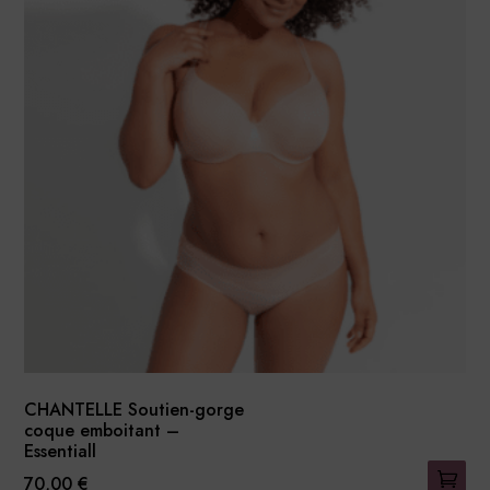
variations.
Les
options
peuvent
être
choisies
sur
la
page
du
produit
CHANTELLE Soutien-gorge
coque emboitant –
Essentiall
70,00
€