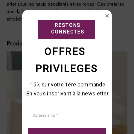
effet sous les hauts décolletés et les robes. Ces bretelles
dont la largeur varie en fonction de la taille choisie
empêchent tout cisaillement aux épaules.
RESTONS

CONNECTES
Produits similaires
OFFRES 
PRIVILEGES
-15% sur votre 1ère commande 

En vous inscrivant à la newsletter