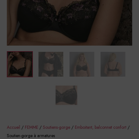
Accueil
/
FEMME
/
Soutiens-gorge
/
Emboitant, balconnet confort
/
Soutien-gorge à armatures