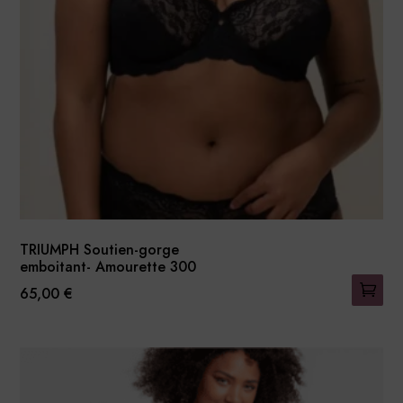
être
choisies
sur
la
page
du
produit
TRIUMPH Soutien-gorge
emboitant- Amourette 300
65,00
€
Ce
produit
a
plusieurs