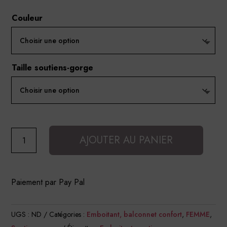
Couleur
Taille soutiens-gorge
quantité
AJOUTER AU PANIER
de
Soutien-
gorge
Paiement par Pay Pal
à
armatures
UGS :
ND
Catégories :
Emboitant, balconnet confort
,
FEMME
,