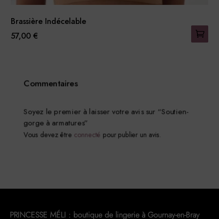
Brassière Indécelable
57,00
€
Ce
produit
a
Commentaires
plusieurs
variations.
Les
Soyez le premier à laisser votre avis sur “Soutien-
gorge à armatures”
options
Vous devez être
connecté
pour publier un avis.
peuvent
être
choisies
sur
la
page
du
PRINCESSE MÉLI : boutique de lingerie à Gournay-en-Bray