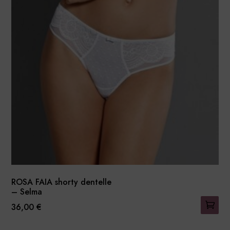
Les
options
peuvent
être
choisies
sur
la
page
du
produit
ROSA FAIA shorty dentelle
– Selma
36,00
€
Ce