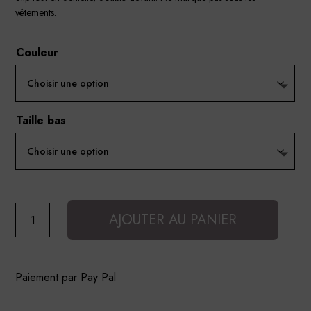
vêtements.
Couleur
Taille bas
quantité
AJOUTER AU PANIER
de
Slip
Lucie
Paiement par Pay Pal