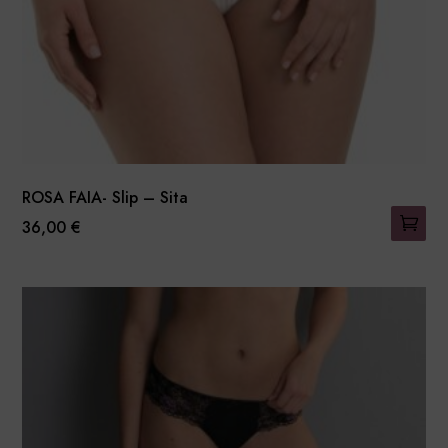
la
page
du
produit
ROSA FAIA- Slip – Sita
36,00
€
Ce
produit
a
plusieurs
variations.
Les
options
peuvent