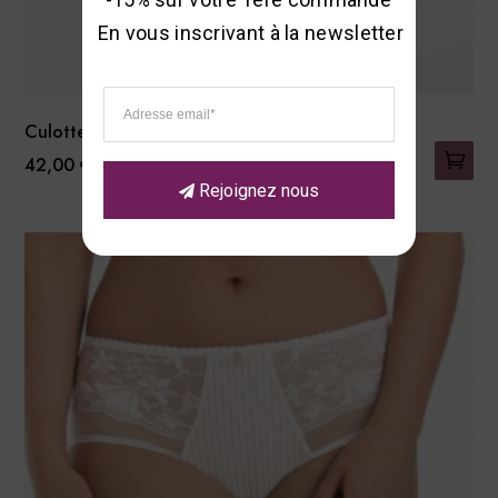
En vous inscrivant à la newsletter
Culotte Haute Bobette
42,00
€
Rejoignez nous
Ce
produit
a
plusieurs
variations.
Les
options
peuvent
être
choisies
sur