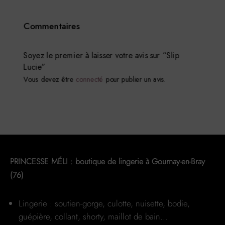
produit
a
Commentaires
plusieurs
variations.
Les
Soyez le premier à laisser votre avis sur “Slip
Lucie”
options
Vous devez être
connecté
pour publier un avis.
peuvent
être
choisies
sur
la
page
du
PRINCESSE MÉLI : boutique de lingerie à Gournay-en-Bray
produit
(76)
Lingerie : soutien-gorge, culotte, nuisette, bodie,
guépière, collant, shorty, maillot de bain…