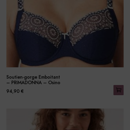
être
choisies
sur
la
page
du
produit
Soutien-gorge Emboitant
– PRIMADONNA – Osino
94,90
€
Ce
produit
a
plusieurs
variations.