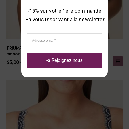
-15% sur votre 1ère commande 

En vous inscrivant à la newsletter
TRIUMPH Soutien-gorge
emboitant- Amourette 300
Rejoignez nous
65,00
€
Ce
produit
a
plusieurs
variations.
Les
options
peuvent