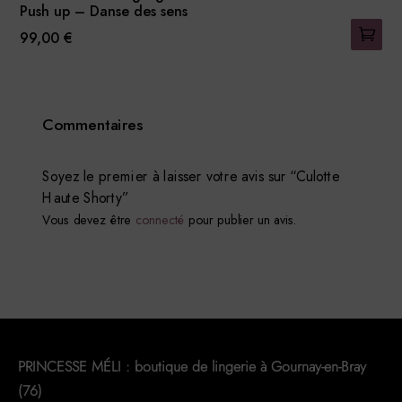
Push up – Danse des sens
99,00
€
Ce
produit
a
Commentaires
plusieurs
variations.
Les
Soyez le premier à laisser votre avis sur “Culotte
Haute Shorty”
options
Vous devez être
connecté
pour publier un avis.
peuvent
être
choisies
sur
la
page
du
PRINCESSE MÉLI : boutique de lingerie à Gournay-en-Bray
produit
(76)