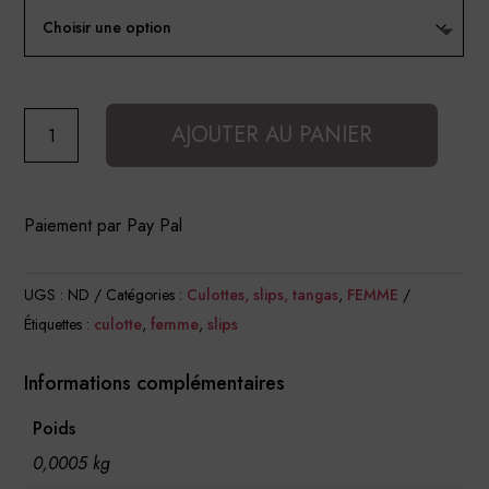
quantité
AJOUTER AU PANIER
de
Culotte
Haute
Paiement par Pay Pal
Shorty
UGS :
ND
Catégories :
Culottes, slips, tangas
,
FEMME
Étiquettes :
culotte
,
femme
,
slips
Informations complémentaires
Poids
0,0005 kg