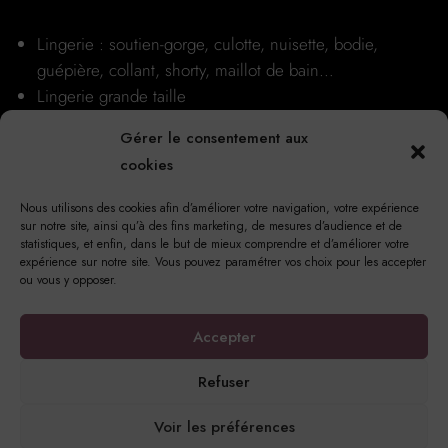
Lingerie : soutien-gorge, culotte, nuisette, bodie,
guépière, collant, shorty, maillot de bain…
Lingerie grande taille
Conseils et astuces
Gérer le consentement aux
Nos boutiques
cookies
Nous utilisons des cookies afin d’améliorer votre navigation, votre expérience
sur notre site, ainsi qu’à des fins marketing, de mesures d’audience et de
statistiques, et enfin, dans le but de mieux comprendre et d’améliorer votre
expérience sur notre site. Vous pouvez paramétrer vos choix pour les accepter
ou vous y opposer.
17 Rue Notre Dame, 76220 Gournay-en-Bray
Accepter
Refuser
Voir les préférences
© Copyright 2023 Princesse Méli | Tous droits réservés |
Mentions