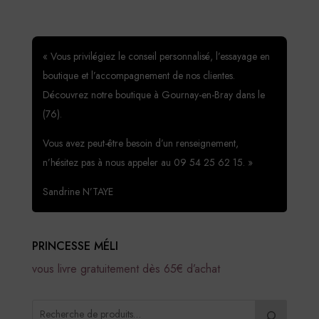
« Vous privilégiez le conseil personnalisé, l’essayage en
boutique et l’accompagnement de nos clientes.
Découvrez notre boutique à Gournay-en-Bray dans le
(76).
Vous avez peut-être besoin d’un renseignement,
n’hésitez pas à nous appeler au 09 54 25 62 15. »
Sandrine N’TAYE
PRINCESSE MÉLI
vous livre gratuitement dès 65€ d’achat