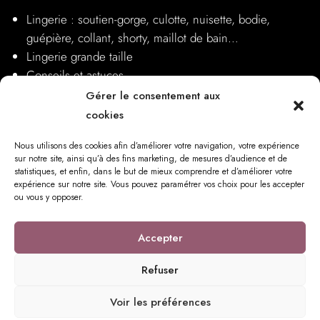
Lingerie : soutien-gorge, culotte, nuisette, bodie,
guépière, collant, shorty, maillot de bain…
Lingerie grande taille
Conseils et astuces
Nos boutiques
Gérer le consentement aux
cookies
Nous utilisons des cookies afin d’améliorer votre navigation, votre expérience
sur notre site, ainsi qu’à des fins marketing, de mesures d’audience et de
statistiques, et enfin, dans le but de mieux comprendre et d’améliorer votre
expérience sur notre site. Vous pouvez paramétrer vos choix pour les accepter
ou vous y opposer.
17 Rue Notre Dame, 76220 Gournay-en-Bray
Accepter
Refuser
© Copyright 2023 Princesse Méli | Tous droits réservés |
Mentions
Voir les préférences
légales
|
Politique de confidentialité
|
Politique de cookies