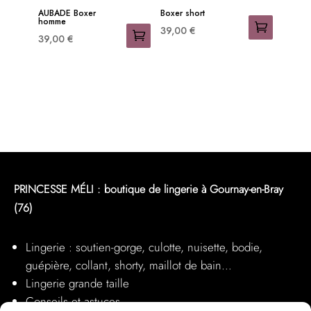
être
être
AUBADE Boxer
Boxer short
homme
choisies
choisies
39,00
€
39,00
€
sur
sur
Ce
Ce
la
la
produit
produit
page
page
a
a
du
du
plusieurs
plusieurs
produit
produit
variations.
variations.
Les
Les
options
options
peuvent
peuvent
PRINCESSE MÉLI : boutique de lingerie à Gournay-en-Bray
être
être
(76)
choisies
choisies
sur
sur
la
Lingerie : soutien-gorge, culotte, nuisette, bodie,
la
page
guépière, collant, shorty, maillot de bain…
page
du
Lingerie grande taille
du
produit
Conseils et astuces
produit