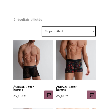
6 résultats affichés
RESTONS

CONNECTES
OFFRES 
AUBADE Boxer
AUBADE Boxer
PRIVILEGES
homme
homme
59,00
€
39,00
€
Ce
Ce
-15% sur votre 1ère commande 

produit
produit