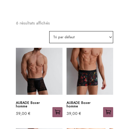
6 résultats affichés
RESTONS

CONNECTES
OFFRES 
AUBADE Boxer
AUBADE Boxer
PRIVILEGES
homme
homme
59,00
€
39,00
€
Ce
Ce
-15% sur votre 1ère commande 

produit
produit