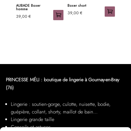
être
être
AUBADE Boxer
Boxer short
homme
choisies
choisies
39,00
€
39,00
€
sur
sur
Ce
Ce
la
la
produit
produit
page
page
a
a
du
du
plusieurs
plusieurs
produit
produit
variations.
variations.
Les
Les
options
options
peuvent
peuvent
PRINCESSE MÉLI : boutique de lingerie à Gournay-en-Bray
être
être
(76)
choisies
choisies
sur
sur
la
Lingerie : soutien-gorge, culotte, nuisette, bodie,
la
page
guépière, collant, shorty, maillot de bain…
page
du
Lingerie grande taille
du
produit
Conseils et astuces
produit