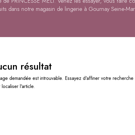
ie de PRINCESSE MÉLI. Venez les essayer, vous faire co
its dans notre magasin de lingerie à Gournay Seine-Mar
cun résultat
age demandée est introuvable. Essayez d'affiner votre recherche o
localiser l'article.