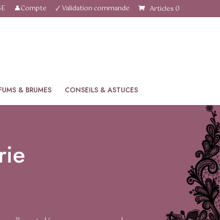
SE
👤Compte
🗸 Validation commande
Articles 0
FUMS & BRUMES
CONSEILS & ASTUCES
rie